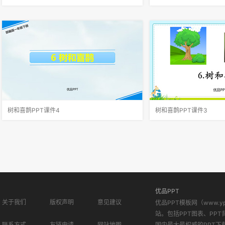
朗读指导：本课的朗读，读正确是首要任务，要
孤单写出树和喜鹊数量都
读准一的变调。如一棵树、一个鸟窝、一只喜
的修辞方法，体现出树和
鹊、天一亮、天一黑、一起。边朗读边想象画
喳指喜鹊们早上醒来热闹
面，体会树和喜鹊由单个变群体后心情由孤单变
量很多。打着招呼体现出
快乐的变化，读出前后两种不同的感受。
由此也能看出他们非常快
树和喜鹊PPT课件4
树和喜鹊PPT课件3
自读课文一、二自然段，说说你知道了什么？表
请同学们自由读课文，要
明故事发生的时间。只有：突出了树和喜鹊都很
子。以前，树和喜鹊为什
孤单。这句话告诉我们喜鹊和树都没有朋友，它
和喜鹊为什么会很快乐呢？
们都很孤单。读第三、四自然段，想一想：树和
然段。2.画一画第一自然
喜鹊的生活发生了什么变化？树有了
3.然后说一说自己的感受
优品PPT
关于我们
版权声明
意见建议
优品PPT模板网（www.
站。包括PPT图表、PPT
联系方式
友链申请
网站地图
国内最大最权威的PPT下