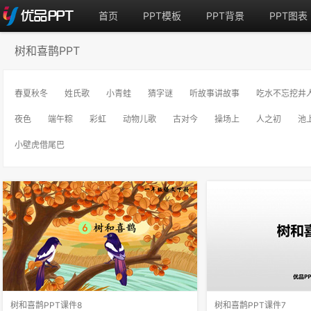
首页
PPT模板
PPT背景
PPT图表
树和喜鹊PPT
春夏秋冬
姓氏歌
小青蛙
猜字谜
听故事讲故事
吃水不忘挖井
夜色
端午粽
彩虹
动物儿歌
古对今
操场上
人之初
池
小壁虎借尾巴
树和喜鹊PPT课件8
树和喜鹊PPT课件7