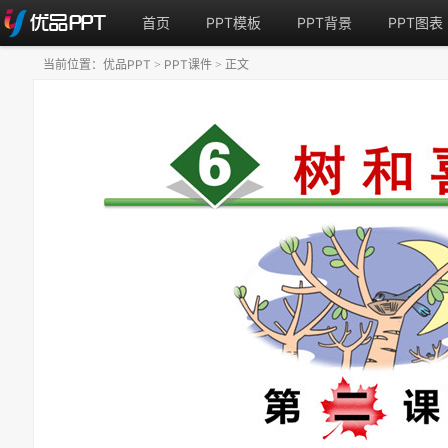
首页
PPT模板
PPT背景
PPT图表
当前位置：
优品PPT
PPT课件
正文
>
>