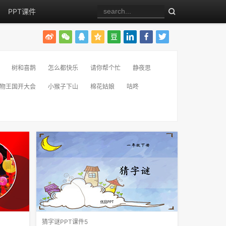
PPT课件
树和喜鹊
怎么都快乐
请你帮个忙
静夜思
物王国开大会
小猴子下山
棉花姑娘
咕咚
猜字谜PPT课件5