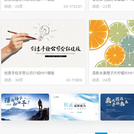
动态 - 25页
173331
动态 - 23页
创意手绘手势公司介绍PPT模板
清新水果橙子片柠檬片PP
动态 - 36页
71909
动态 - 24页