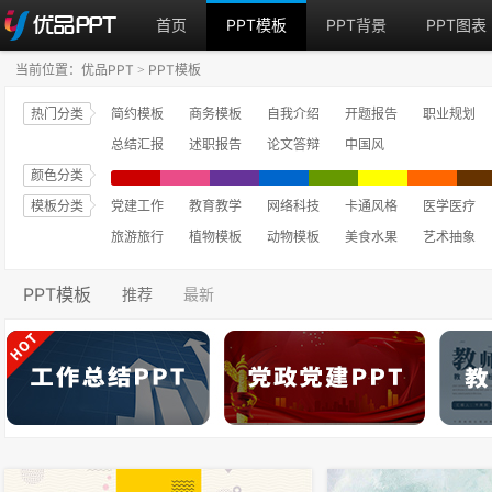
首页
PPT模板
PPT背景
PPT图表
当前位置：
优品PPT
PPT模板
>
热门分类
简约模板
商务模板
自我介绍
开题报告
职业规划
总结汇报
述职报告
论文答辩
中国风
颜色分类
模板分类
党建工作
教育教学
网络科技
卡通风格
医学医疗
旅游旅行
植物模板
动物模板
美食水果
艺术抽象
PPT模板
推荐
最新