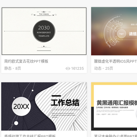
简约欧式复古花纹PPT模板
朦胧虚化半透明IOS风PP
静态 - 8页
161235
动态 - 25页
质感纹理工作总结汇报PPT模板
笔记本电脑办公桌面PPT