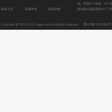
站。包括PPT图表、PPT
联系方式
友链申请
网站地图
国内最大最权威的PPT下
Copyright © 2015-2023 ypppt.com All Rights Reserved.
津ICP备15001961号