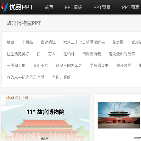
首页
PPT模板
PPT背景
PPT图表
故宫博物院PPT
草原
丁香结
宿建德江
六月二十七日望湖楼醉书
花之歌
变形
让生活更美好
桥
穷人
在柏林
请你支持我
笔尖流出的故事
三黑和土地
青山不老
意见不同怎么办
学写倡议书
伯牙鼓琴
有的人—纪念鲁迅有感
有你，真好