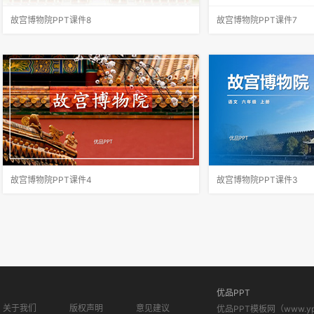
故宫博物院PPT课件8
故宫博物院PPT课件7
第6自然段与第8自然段，都在介绍太和殿，那第
读课文第一节和最后一句
7自然段的内容能否删除？为什么？答：不能。
文写作上的一般规律吗？
虽然第6自然段与第8自然段都在介绍太和殿，但
物的地位、地理位置、建
视角不同，第6自然段侧重写建筑精美，而第8自
点明了故宫的特征是宏伟
然段侧重表现建筑的作用。第
布局采用了总分总的结构
故宫博物院PPT课件4
故宫博物院PPT课件3
1.整体感知材料一的内容，理解故宫这一世界遗
读材料一，说说作者是按
产的规模、布局等建筑特点。2.学习材料一以作
的建筑的？重点介绍了哪
者的游踪为线索组织材料的结构特点，体会空间
顺序（空间方位顺序），
顺序在说明建筑物的文章中的具体运用及作用。
穿过端门走进午门进了太
3.根据不同的任务选择不同的
殿中和殿后面是保和殿乾
优品PPT
关于我们
版权声明
意见建议
优品PPT模板网（www.