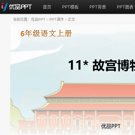
首页
PPT模板
PPT背景
PPT图表
当前位置：
优品PPT
PPT课件
正文
>
>