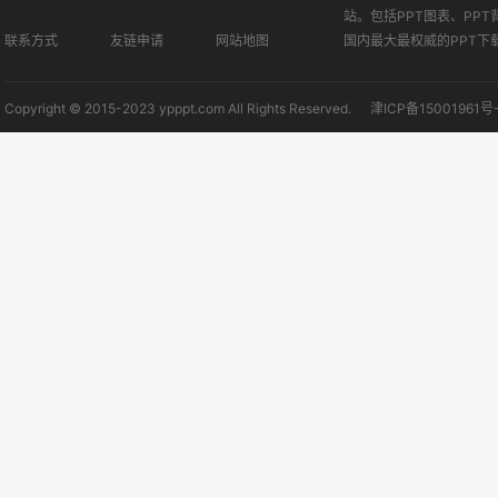
站。包括PPT图表、PPT
联系方式
友链申请
网站地图
国内最大最权威的PPT下
Copyright © 2015-2023 ypppt.com All Rights Reserved.
津ICP备15001961号