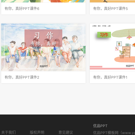
有你，真好PPT课件6
有你，真好PPT课件5
本文采用总分总的结构方式，通过记叙母亲在我
有你，真好是一句让人感
生病时悉心照料我这件事，反映了母爱的细腻与
它，那人、那事、那场景
伟大，表达了对母亲的赞颂和感激之情。文章的
看到有你，真好这句话，
开头富有诗意，引人入胜；结尾直抒胸臆，深化
得有他真好？哪件事或哪
主题。作者恰当地运用外貌、动作、
深？当时的场景是怎样的
有你，真好PPT课件2
有你，真好PPT课件1
1.能够围绕话题有你，真好进行合理选材，并在
我们周围有许多爱我们的
此过程中有效提升自主审题的能力。2.能够通过
们给我的生活增添了许多
具体的事例描写凸显中心，同时做到写真话、表
句让人感到温暖的话。凝
真情。3.通过评价交流，进一步提升自主修改习
那场景慢慢地就会浮现在眼
作的能力。开门见山，引出了
好这句话，你想到了谁？2
优品PPT
关于我们
版权声明
意见建议
优品PPT模板网（www.