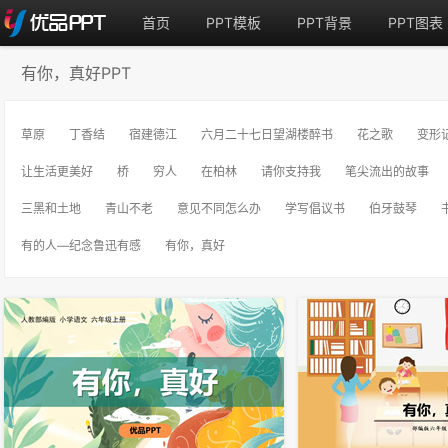
首页
PPT模板
PPT背景
PPT图表
有你，真好PPT
草原
丁香结
宿建德江
六月二十七日望湖楼醉书
花之歌
变形
让生活更美好
桥
穷人
在柏林
请你支持我
笔尖流出的故事
三黑和土地
青山不老
意见不同怎么办
学写倡议书
伯牙鼓琴
有的人—纪念鲁迅有感
有你，真好