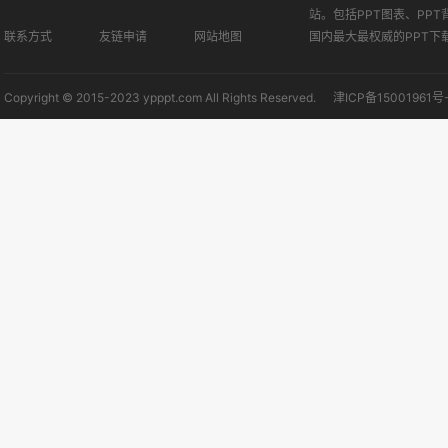
站。包括PPT图表、PPT
联系方式
友链申请
网站地图
国内最大最权威的PPT下
Copyright © 2015-2023 ypppt.com All Rights Reserved.
津ICP备15001961号