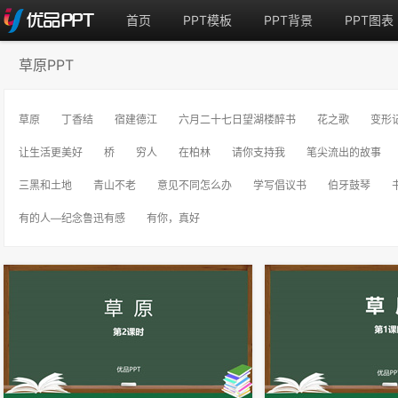
首页
PPT模板
PPT背景
PPT图表
草原PPT
草原
丁香结
宿建德江
六月二十七日望湖楼醉书
花之歌
变形
让生活更美好
桥
穷人
在柏林
请你支持我
笔尖流出的故事
三黑和土地
青山不老
意见不同怎么办
学写倡议书
伯牙鼓琴
有的人—纪念鲁迅有感
有你，真好