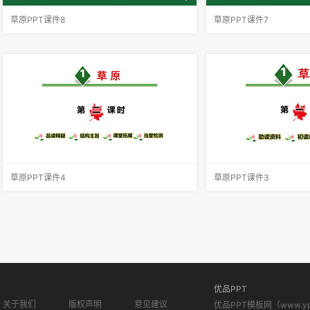
草原PPT课件8
草原PPT课件7
蒙汉情深何忍别，天涯碧草话斜阳，你从课文哪
默读课文第1自然段，用__
些地方体会到了蒙汉情深？请你默读课文第2～5
色的语句，想象作者所描
自然段，圈画相关词句，并简单批注。 大家的语
地方简单批注。渲染：国
言不同，心可是一样。你说你的，我说我的，总
或淡的色彩涂抹画面，以
的意思是民族团结互助。此时此
面里，你仿佛看见了什么
草原PPT课件4
草原PPT课件3
这篇课文思路清晰，从看到的到感受到的，根据
你知道这是什么地方吗？
抒发感情的需要，先景后情，用比喻、拟人等修
略一下它的美丽与独特吧！
辞方法把感情渗透于字里行间，融于景物描写之
陈等14个生字；能正确
中，使一切景物都含情，一切景语皆情语。作者
彩虹、马蹄、羞涩、摔跤、
第一次见到草原，就能抓住景色的特
文，能边读边想象课文描
优品PPT
关于我们
版权声明
意见建议
优品PPT模板网（www.