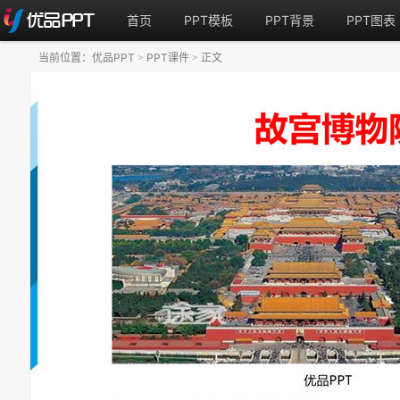
首页
PPT模板
PPT背景
PPT图表
当前位置：
优品PPT
PPT课件
正文
>
>