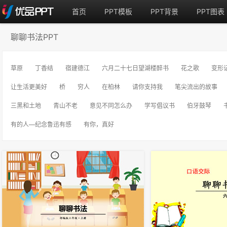
首页
PPT模板
PPT背景
PPT图表
聊聊书法PPT
草原
丁香结
宿建德江
六月二十七日望湖楼醉书
花之歌
变形
让生活更美好
桥
穷人
在柏林
请你支持我
笔尖流出的故事
三黑和土地
青山不老
意见不同怎么办
学写倡议书
伯牙鼓琴
有的人—纪念鲁迅有感
有你，真好