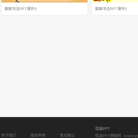
聊聊书法PPT课件3
聊聊书法PPT课件2
（1）选择话题，搜集资料。书法艺术博大精
书法使是我们的国粹，散
深，要聊书法，必须对书法有一定的认识。在聊
人们的喜爱和珍视。我们
之前，要结合课本上所给出的话题，选择一两个
都知道：锦心绣口李太白
自己感兴趣的，在课前做好资料的搜集和准备。
羲之字法。可有谁知道王
（2）列好提纲，相互交流。材料搜集
外，还写得一手好文章呢
优品PPT
关于我们
版权声明
意见建议
优品PPT模板网（www.