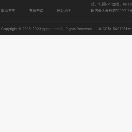
站。包括PPT图表、PPT
联系方式
友链申请
网站地图
国内最大最权威的PPT下
Copyright © 2015-2023 ypppt.com All Rights Reserved.
津ICP备15001961号