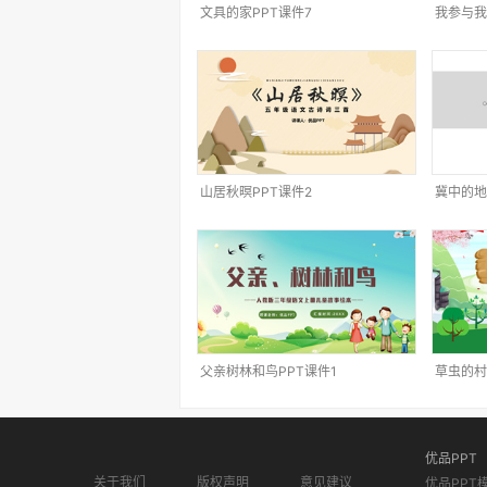
文具的家PPT课件7
我参与我
山居秋暝PPT课件2
冀中的地
父亲树林和鸟PPT课件1
草虫的村
优品PPT
关于我们
版权声明
意见建议
优品PPT