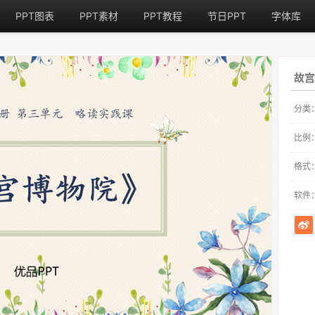
PPT图表
PPT素材
PPT教程
节日PPT
字体库
故宫
分类
比例
格式
软件