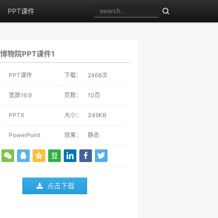
PPT课件
博物院PPT课件1
：
PPT课件
下载：
2468
次
：
宽屏16:9
页数：
10页
：
PPTX
大小：
349KB
：
PowerPoint
效果：
静态
点击下载