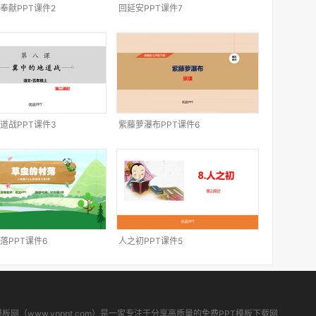
奉献PPT课件2
回延安PPT课件7
道战PPT课件3
紫藤萝瀑布PPT课件6
落PPT课件6
人之初PPT课件5
模板网（www.ypppt.com）是一家专注于分享高质量的免费PPT模板下载网