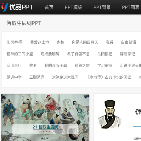
首页
PPT模板
PPT背景
PPT图表
智取生辰纲PPT
沁园春·雪
我爱这土地
乡愁
你是人间四月天
我看
自由朗诵
精神的三间小屋
观点要明确
君子自强不息
岳阳楼记
醉翁亭记
商山早行
故乡
我的叔叔于勒
孤独之旅
学习缩写
走进小说天
范进中举
三顾茅庐
刘姥姥进大观园
《水浒传》古典小说的阅读