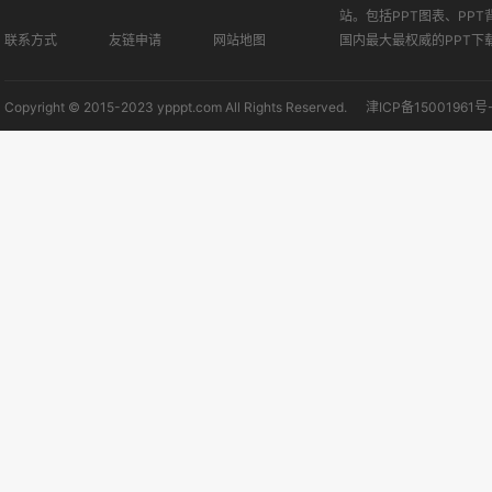
站。包括PPT图表、PPT
联系方式
友链申请
网站地图
国内最大最权威的PPT下
Copyright © 2015-2023 ypppt.com All Rights Reserved.
津ICP备15001961号