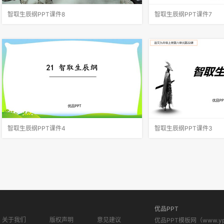
智取生辰纲PPT课件8
智取生辰纲PPT课件7
为什么用如此一个精明，谨慎多智的杨志来押送
梁山一百单八好汉的故事
生辰纲，仍逃不了失败的命运？杨志到现在仍不
中很重要的一个原因就是
明白，请同学们替他总结一下失败的原因是什
豪气,喜欢他们的侠肝义
么？文章描写了两种错综复杂的矛盾和两组性格
归,但他们各自的出身、
鲜明的人物，且善于从错综复杂的矛盾
动机却不尽相同。今天我
智取生辰纲PPT课件4
智取生辰纲PPT课件3
故事情节波澜迭起，扣人心弦，人物刻画细腻入
了解青面兽杨志：杨老令
微，形象生动，环境描写逼真简练，恰到好处。
殿帅府制使，因押送花石
它是以晁盖、吴用为核心的好汉群体第一次向贪
避。一心想到东京找个官
官出手，与官家冲突，是大规模农民起义的前
钱，只好去买祖传宝刀，
奏。1.了解文章叙事线索，理清故事
吵，不得已杀了牛二，被
优品PPT
关于我们
版权声明
意见建议
优品PPT模板网（www.