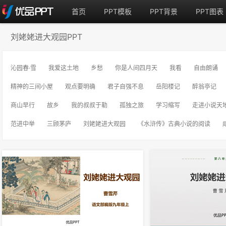
首页
PPT模板
PPT背景
PPT图表
刘姥姥进大观园PPT
沁园春·雪
我爱这土地
乡愁
你是人间四月天
我看
自由朗诵
精神的三间小屋
观点要明确
君子自强不息
岳阳楼记
醉翁亭记
商山早行
故乡
我的叔叔于勒
孤独之旅
学习缩写
走进小说天
范进中举
三顾茅庐
刘姥姥进大观园
《水浒传》古典小说的阅读