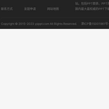
站。包括PPT图表、PPT
联系方式
友链申请
网站地图
国内最大最权威的PPT下
Copyright © 2015-2023 ypppt.com All Rights Reserved.
津ICP备15001961号