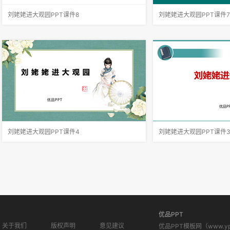
刘姥姥进大观园PPT课件8
刘姥姥进大观园PPT课件7
作者在描写各种人物的笑时，少写了几个人，请
情节跌宕起伏，有铺陈，
与前后文对照，看谁没被写到，想想是不是作者
部分完整地刻画了一次刘
的无意遗漏，为什么？明确：①宝钗。因为她
从写凤姐、鸳鸯等人设局
乖巧持重，作者在不写中写出了她的工于心计、
姥姥上演笑剧的过程，最
故作端庄的大家风范。②迎春。迎春信
的感慨及凤姐、鸳鸯等人
刘姥姥进大观园PPT课件4
刘姥姥进大观园PPT课件
首先，作者让我们看到了这一幕笑剧的同时，更
结合刘姥姥的言谈举止，
让我们借刘姥姥的眼睛，看到了大观园的盛景。
姥姥进了大观园，一个乡
这里楼馆众多，仅节选部分，通过刘姥姥的行
观园，处处感到新鲜，处
踪，我们就看到了潇湘馆、紫菱州、秋爽斋；这
了很多笑话。因为这些内
里人员众多，等级分明，除了仆役丫鬟
活体验，大家觉得新鲜有
优品PPT
关于我们
版权声明
意见建议
优品PPT模板网（www.