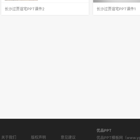
长沙过贾谊宅PPT课件2
长沙过贾谊宅PPT课件1
此诗的内容，与作者的迁谪生涯有关。刘长卿刚
三年谪宦，只落得万古留
而犯上，两遭迁谪。第一次迁谪在公元758年春
生，呼应紧凑，给人以抑
天，由苏州长洲县尉被贬为潘州南巴县尉；第二
字点出了贾谊宅。栖迟，
次迁谪在公元 773 年至 777 年间的一个深秋，
安的，用以暗喻贾谊的侘
因被诬陷，由淮西鄂岳
客，标举贾谊的身份。一
优品PPT
关于我们
版权声明
意见建议
优品PPT模板网（www.