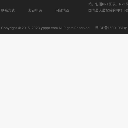
站。包括PPT图表、PPT
联系方式
友链申请
网站地图
国内最大最权威的PPT下
Copyright © 2015-2023 ypppt.com All Rights Reserved.
津ICP备15001961号