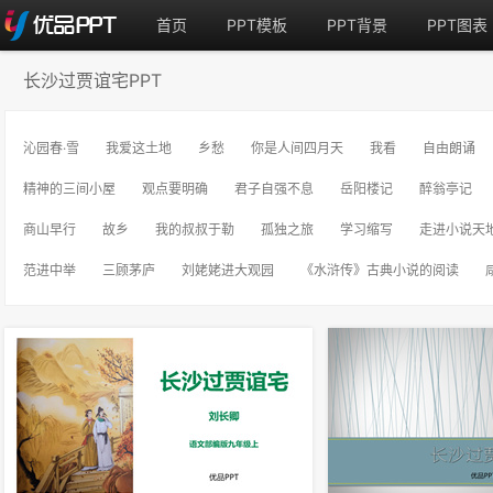
首页
PPT模板
PPT背景
PPT图表
长沙过贾谊宅PPT
沁园春·雪
我爱这土地
乡愁
你是人间四月天
我看
自由朗诵
精神的三间小屋
观点要明确
君子自强不息
岳阳楼记
醉翁亭记
商山早行
故乡
我的叔叔于勒
孤独之旅
学习缩写
走进小说天
范进中举
三顾茅庐
刘姥姥进大观园
《水浒传》古典小说的阅读