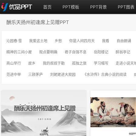
首页
PPT模板
PPT背景
PPT图表
酬乐天扬州初逢席上见赠PPT
沁园春·雪
我爱这土地
乡愁
你是人间四月天
我看
自由朗诵
精神的三间小屋
观点要明确
君子自强不息
岳阳楼记
醉翁亭记
商山早行
故乡
我的叔叔于勒
孤独之旅
学习缩写
走进小说天
范进中举
三顾茅庐
刘姥姥进大观园
《水浒传》古典小说的阅读