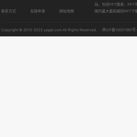
站。包括PPT图表、PPT
联系方式
友链申请
网站地图
国内最大最权威的PPT下
Copyright © 2015-2023 ypppt.com All Rights Reserved.
津ICP备15001961号