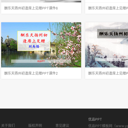
酬乐天扬州初逢席上见赠PPT课件6
酬乐天扬州初逢席上见赠P
如何领会诗歌中诗人所要抒发的思想感情？贬地
这句诗表现了作者怎样的
之荒僻，贬时之漫长，凄凉地弃置身流露出诗人
此，刘禹锡的真正思想才
对自己被贬谪、遭弃置的命运的辛酸和愤懑不
是你长守寂寞独自蹉跎，
平。回到家乡，熟悉的人都已逝去，只能吟着西
诗的意思是反过来劝慰白
晋向秀写的《思旧赋》来怀念他们，而
蹉跎而忧伤；对世事的变
酬乐天扬州初逢席上见赠PPT课件2
酬乐天扬州初逢席上见赠P
首联中诗人是如何抒情的？表达了诗人怎样的思
首联交代了什么？凄凉地
想感情？刘禹锡没有直接倾诉自己长期遭贬的强
样的心情？交代了贬谪地
烈不平，而是通过凄凉地和弃置身这些字句，让
漫长。表露出诗人无限辛
读者感觉到他抑制已久的愤激心情。赏析诗句沉
而又孤寂的心情。颔联在
舟侧畔千帆过，病树前头万木春。运
点？运用这种手法有什么
优品PPT
关于我们
版权声明
意见建议
优品PPT模板网（www.