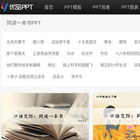
首页
PPT模板
PPT背景
PPT图表
同读一本书PPT
北京的春节
腊八粥
迢迢牵牛星
十五夜望月
寒食
藏戏
家
那个星期天
让真情自然流露
马诗
石灰吟
竹石
十六年前的回
他们那时候多有趣啊
辩论
插上科学的翅膀飞
难忘的小学生活
采
卜算子·送鲍浩然之浙东
浣溪沙
清平乐