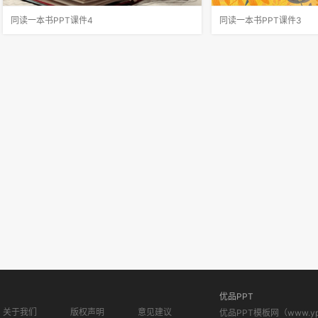
同读一本书PPT课件4
同读一本书PPT课件3
学校征集最受欢迎的少儿读物，要求高年级每位
确定交际方法：（1）先
同学推荐一本最喜爱的书。班里每周请一位同学
论哪些具体内容。（2）
简要介绍一本书。你的好伙伴看到你最近读一本
入地表达自己的想法或观
书很入迷，很想知道你读的这本书讲了些什么。
例子来说明自己的观点，
梗概的文字要简明扼要。要按情节顺
依据。（4）要勇于表达
优品PPT
关于我们
版权声明
意见建议
优品PPT模板网（www.