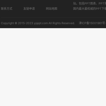
站。包括PPT图表、PPT
联系方式
友链申请
网站地图
国内最大最权威的PPT下
Copyright © 2015-2023 ypppt.com All Rights Reserved.
津ICP备15001961号