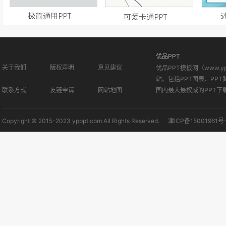
优品PPT
关于我们
版权声明
意见建议
优品PPT模板网（www.
站。包括PPT图表、PPT
联系方式
友链申请
网站地图
国内最大最权威的PPT下
Copyright © 2015-2023 ypppt.com All Rights Reserved.
津ICP备15001961号