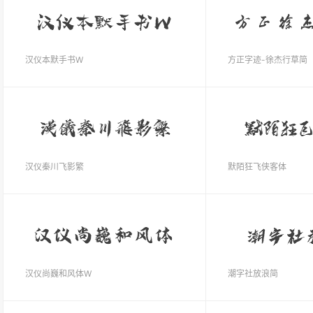
汉仪本默手书W
方正字迹-徐杰行草简
汉仪秦川飞影繁
默陌狂飞侠客体
汉仪尚巍和风体W
潮字社放浪简