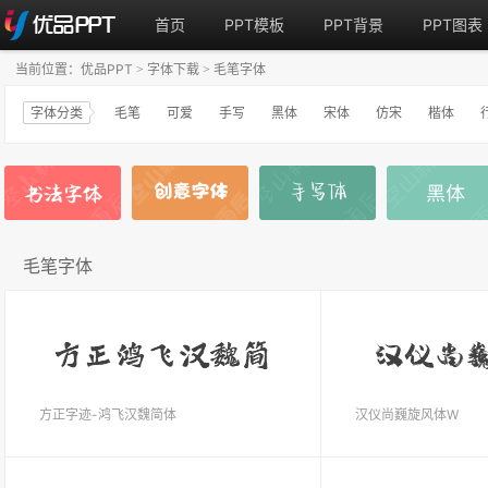
首页
PPT模板
PPT背景
PPT图表
当前位置：
优品PPT
字体下载
毛笔字体
>
>
字体分类
毛笔
可爱
手写
黑体
宋体
仿宋
楷体
毛笔字体
方正字迹-鸿飞汉魏简体
汉仪尚巍旋风体W