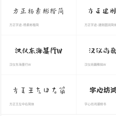
方正字迹-杨素彬楷简
方正字迹-建刚圆润简
汉仪东海墨行W
汉仪尚巍稚拙W
方正王左中右简体
字心坊鸿潮榜书