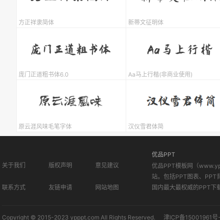
方正祥隶简体
新蒂文征明体
庞门正道粗书体6.0
Aa马上行楷(非商业使用)
原云涯风味毛笔字体
汉仪雪君体简
优品PPT
关于我们
版权声明
意见建议
优品PPT模板网（www.
站。包括PPT图表、PPT
联系方式
友链申请
网站地图
国内最大最权威的PPT下
Copyright © 2015-2023 ypppt.com All Rights Reserved.
津ICP备15001961号