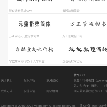
汉仪迪升英雄体W
書體坊顏體㊣
方正字迹-元童楷隶简体
方正管峻楷书简
字酷堂南元行楷(个人非商业)
汉仪敦煌写经W
优品PPT
关于我们
版权声明
意见建议
优品PPT模板网（www.
站。包括PPT图表、PPT
联系方式
友链申请
网站地图
国内最大最权威的PPT下
Copyright © 2015-2023 ypppt.com All Rights Reserved.
津ICP备15001961号