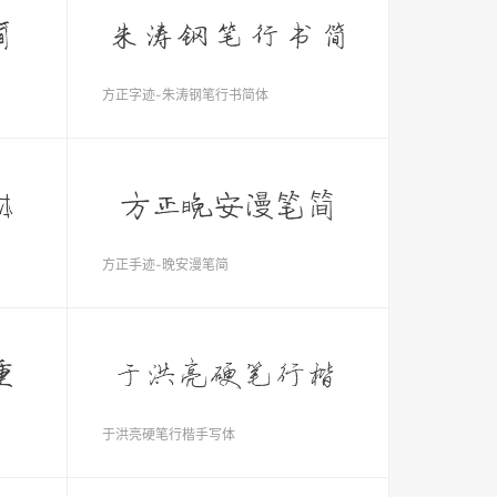
方正字迹-朱涛钢笔行书简体
方正手迹-晚安漫笔简
于洪亮硬笔行楷手写体