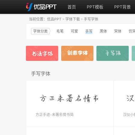
首页
PPT模板
PPT背景
当前位置：
优品PPT
字体下载
手写字体
>
>
字体分类
毛笔
可爱
手写
黑体
宋体
仿
手写字体
方正手迹-未署名情书简
汉仪小