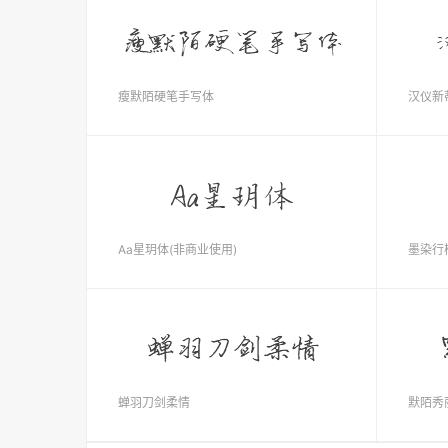
瘦默陌硬笔手写体
汉仪新
Aa星玥体(非商业使用)
墨染行
蝉羽刀剑柔情
默陌秀