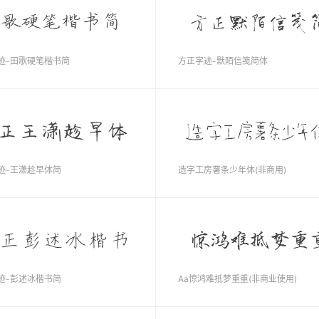
迹-田歌硬笔楷书简
方正字迹-默陌信笺简体
迹-王潇趁早体简
造字工房薯条少年体(非商用)
迹-彭述冰楷书简
Aa惊鸿难抵梦重重(非商业使用)