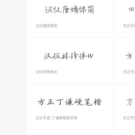
汉仪唐嫣体简
方正手
汉仪林锋体W
方正手
方正手迹-丁谦硬笔楷书简
方正字