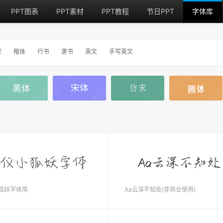
PPT图表
PPT素材
PPT教程
节日PPT
字体库
宋
楷体
行书
隶书
英文
手写英文
狐妖字体简
Aa云深不知处(非商业使用)