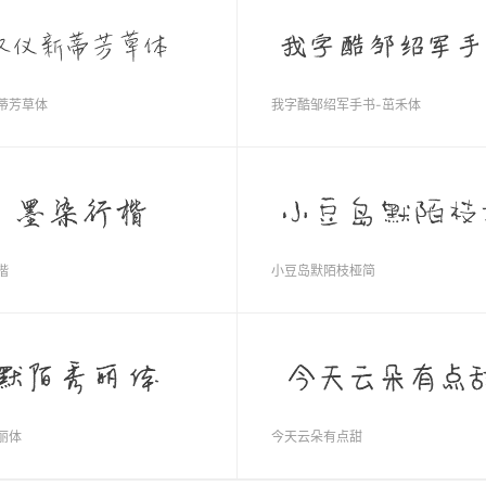
蒂芳草体
我字酷邹绍军手书-茁禾体
楷
小豆岛默陌枝桠简
丽体
今天云朵有点甜