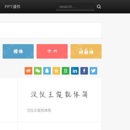
PPT课件
汉仪王俊凯体简