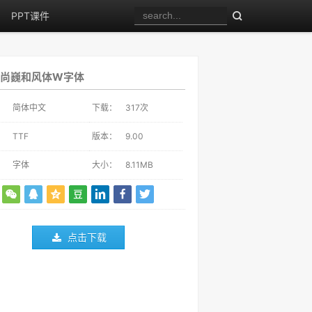
PPT课件
仪尚巍和风体W字体
：
简体中文
下载：
317
次
：
TTF
版本：
9.00
：
字体
大小：
8.11MB
点击下载