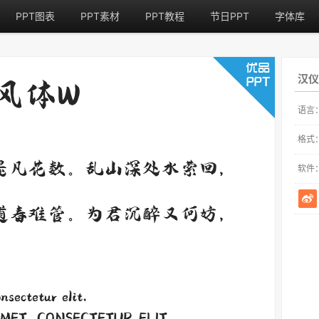
PPT图表
PPT素材
PPT教程
节日PPT
字体库
汉
语言
格式
软件