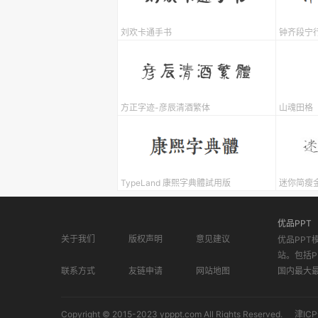
刘欢卡通手书
钟齐段宁
方正字迹-彦辰清酒繁体
山魂田格
TypeLand 康熙字典體試用版
迷你简瘦
优品PPT
关于我们
版权声明
意见建议
优品PPT
站。包括P
联系方式
友链申请
网站地图
国内最大
Copyright © 2015-2023 ypppt.com All Rights Reserved.
津ICP