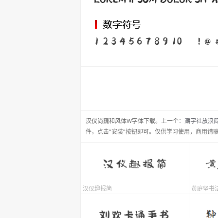
汉仪尚巍和风体W
字体下载。
上一个：
潮字社放浪
件，点击“安装”按钮即可。仅供学习使用，商用请
汉仪趣报简
黄庭坚书