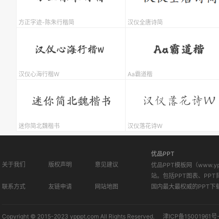
方正字迹-陈朱行楷简
汉仪全唐诗简
汉仪心海行楷W
Aa霸道楷
迷你简北魏楷书
汉仪落花诗W
优品PPT
关于我们
版权声明
意见建议
优品PPT模板网（www.
站。包括PPT图表、PPT
联系方式
友链申请
网站地图
国内最大最权威的PPT下
Copyright © 2015-2023 ypppt.com All Rights Reserved.
津ICP备15001961号