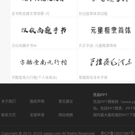
龙书陈忠建文青简繁-闪
孙过庭草体测试版
汉仪尚巍手书W
方正字迹-元童楷隶简体
字酷堂南元行楷(个人非商业)
草檀斋毛泽东字体
优品PPT
关于我们
版权声明
意见建议
优品PPT模板网（www.
站。包括PPT图表、PPT
联系方式
友链申请
网站地图
国内最大最权威的PPT下
Copyright © 2015-2023 ypppt.com All Rights Reserved.
津ICP备15001961号