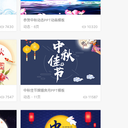
恭贺中秋动态PPT动画模板
7430
动态 - 6页
10320
中秋佳节嫦娥奔月PPT模板
7547
动态 - 11页
11587