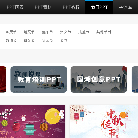
PPT图表
PPT素材
PPT教程
节日PPT
字体库
国庆节
建党节
建军节
妇女节
儿童节
其他节日
教师节
母亲节
父亲节
节气