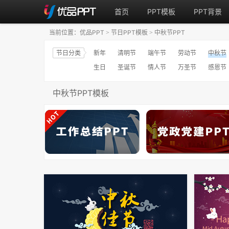
首页
PPT模板
PPT背景
当前位置：
优品PPT
节日PPT模板
中秋节PPT
>
>
节日分类
新年
清明节
端午节
劳动节
中秋节
生日
圣诞节
情人节
万圣节
感恩节
中秋节PPT模板