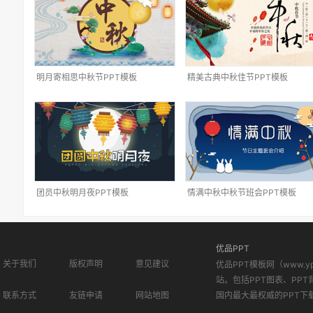
明月寄相思中秋节PPT模板
精美古典中秋佳节PPT模板
团员中秋明月夜PPT模板
情满中秋中秋节班会PPT模板
优品PPT
关于我们
版权声明
意见建议
优品PPT模板网（www.
站。包括PPT图表、PPT
联系方式
友链申请
网站地图
国内最大最权威的PPT下