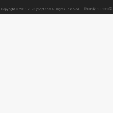
Copyright © 2015-2023 ypppt.com All Rights Reserved.
津ICP备15001961号