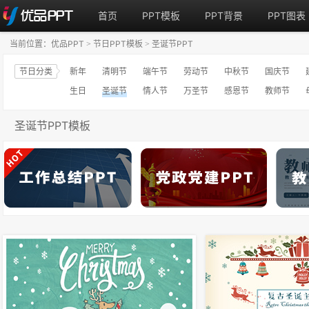
首页
PPT模板
PPT背景
PPT图表
当前位置：
优品PPT
节日PPT模板
圣诞节PPT
>
>
节日分类
新年
清明节
端午节
劳动节
中秋节
国庆节
生日
圣诞节
情人节
万圣节
感恩节
教师节
圣诞节PPT模板