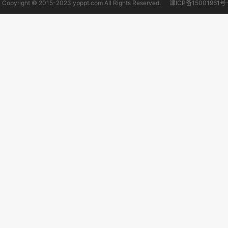
Copyright © 2015-2023 ypppt.com All Rights Reserved.
津ICP备15001961号