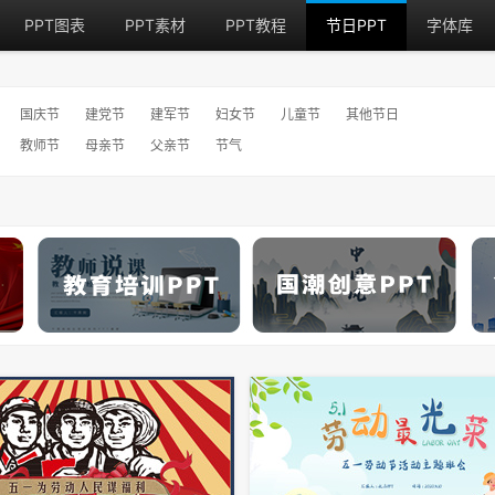
PPT图表
PPT素材
PPT教程
节日PPT
字体库
国庆节
建党节
建军节
妇女节
儿童节
其他节日
教师节
母亲节
父亲节
节气