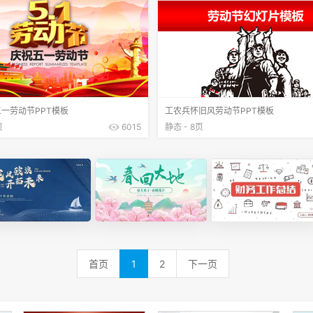
一劳动节PPT模板
工农兵怀旧风劳动节PPT模板
页
6015
静态 - 8页
首页
1
2
下一页