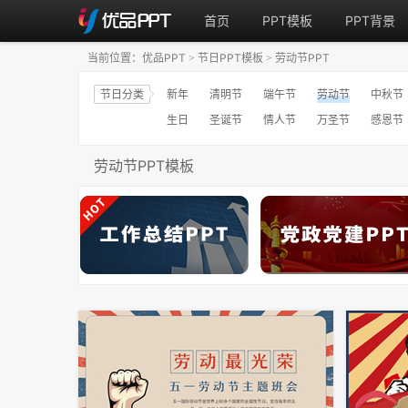
首页
PPT模板
PPT背景
当前位置：
优品PPT
节日PPT模板
劳动节PPT
>
>
节日分类
新年
清明节
端午节
劳动节
中秋节
生日
圣诞节
情人节
万圣节
感恩节
劳动节PPT模板