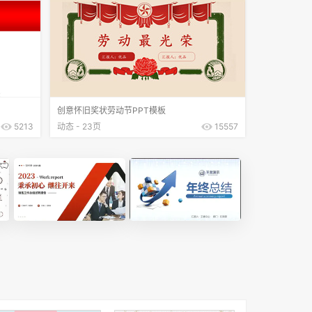
创意怀旧奖状劳动节PPT模板
5213
动态 - 23页
15557