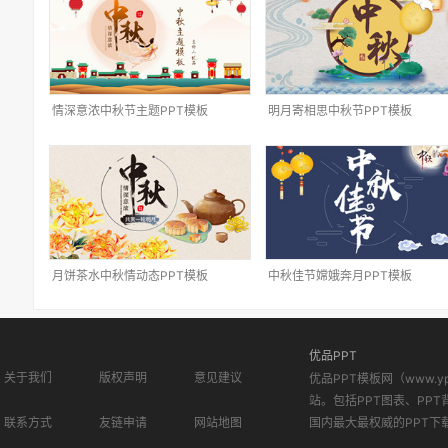
情深意浓中秋节主题PPT模板
明月寄相思中秋节PPT模板
月饼茶水中秋情动态PPT模板
中秋佳节嫦娥奔月PPT模板
优品PPT
关于我们
版权声明
意见建议
优品PPT模板网（www.
站。包括PPT图表、PPT
联系方式
友链申请
网站地图
国内最大最权威的PPT下