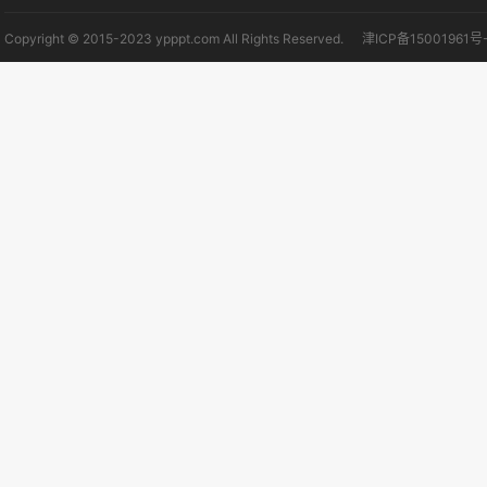
Copyright © 2015-2023 ypppt.com All Rights Reserved.
津ICP备15001961号