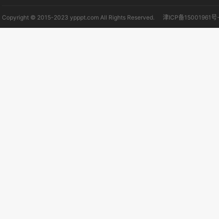
Copyright © 2015-2023 ypppt.com All Rights Reserved.
津ICP备15001961号