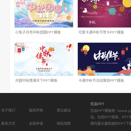
小兔子月亮中秋团圆PPT模板
可爱卡通中秋节贺卡PPT模板
月圆中秋情满天下PPT模板
卡通中秋节活动策划PPT模板
优品PPT
关于我们
版权声明
意见建议
优品PPT模板网（www.
站。包括PPT图表、PPT
联系方式
友链申请
网站地图
国内最大最权威的PPT下