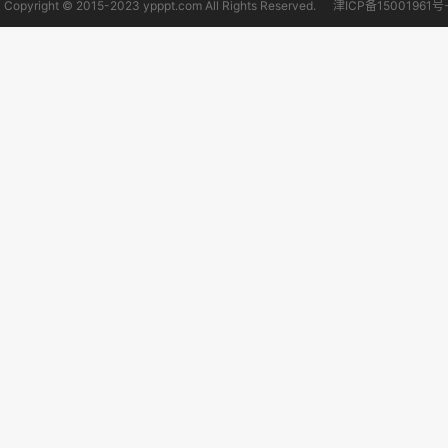
Copyright © 2015-2023 ypppt.com All Rights Reserved.
津ICP备15001961号