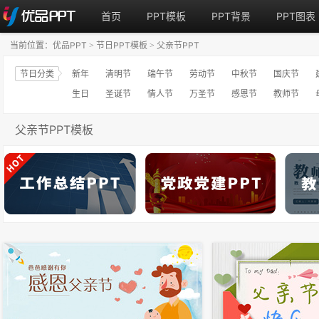
首页
PPT模板
PPT背景
PPT图表
当前位置：
优品PPT
节日PPT模板
父亲节PPT
>
>
节日分类
新年
清明节
端午节
劳动节
中秋节
国庆节
生日
圣诞节
情人节
万圣节
感恩节
教师节
父亲节PPT模板