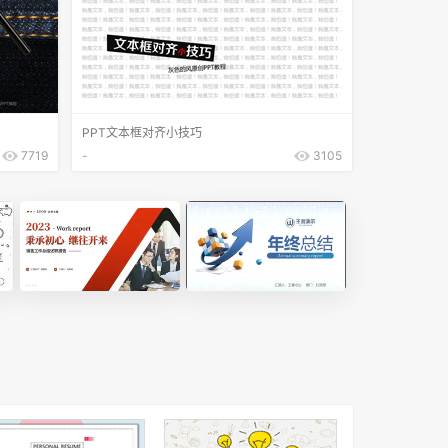
PPT文本框对齐小技巧
7719
-
3105