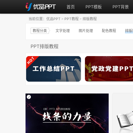
首页
PPT模板
PPT背景
当前位置：
优品PPT
PPT教程
排版教程
>
>
教程分类
文字处理
图片处理
配色教程
排版
PPT排版教程