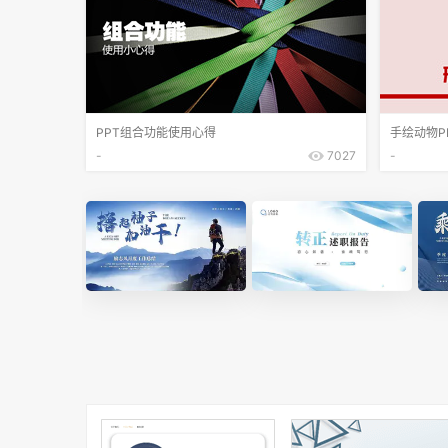
PPT组合功能使用心得
手绘动物P
-
7027
-