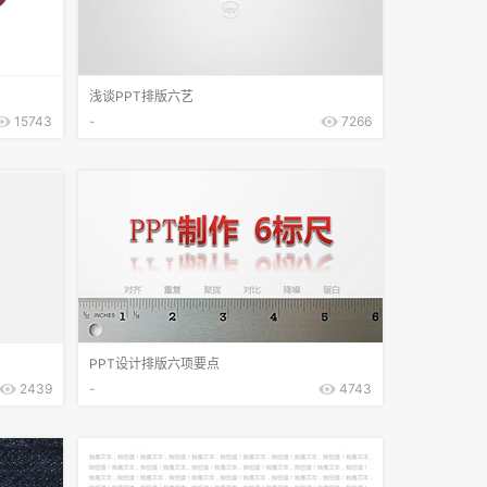
浅谈PPT排版六艺
15743
-
7266
PPT设计排版六项要点
2439
-
4743