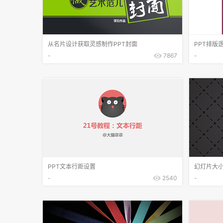
从名片设计获取灵感制作PPT封面
PPT排版
-
7867
-
PPT文本行距设置
幻灯片大
-
2540
-