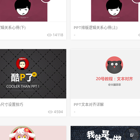
逻辑关系心得(下)
PPT排版逻辑关系心得(上)
14118
-
小尺寸设置技巧
PPT文本对齐详解
4594
-