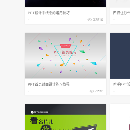
PPT设计中线条的运用技巧
四招让你告
-
32510
-
PPT首页封面设计练习教程
新手PPT
-
7236
-