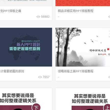
别PPT排版之痛
精品详细实用PPT排版教程
56882
-
设计需要把握的原则
领略排版之美PPT排版教程
7657
-