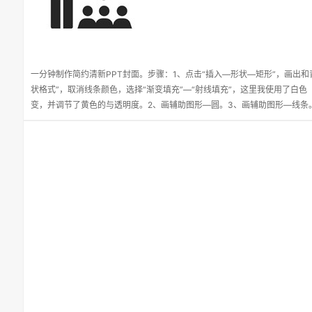
一分钟制作简约清新PPT封面。步骤：1、点击“插入—形状—矩形”，画出
状格式”，取消线条颜色，选择“渐变填充”—“射线填充”，这里我使用了白色（255,
变，并调节了黄色的与透明度。2、画辅助图形—圆。3、画辅助图形—线条