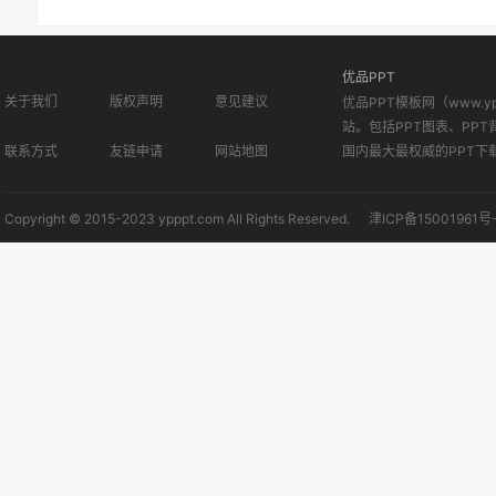
优品PPT
关于我们
版权声明
意见建议
优品PPT模板网（www.
站。包括PPT图表、PPT
联系方式
友链申请
网站地图
国内最大最权威的PPT下
Copyright © 2015-2023 ypppt.com All Rights Reserved.
津ICP备15001961号