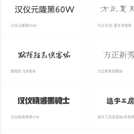
汉仪元隆黑60W
方正手迹-夏至流萤简
默陌狂飞侠客体
方正新秀丽繁体
汉仪晓波黑骑士W
造字工房喜悠体(非商用