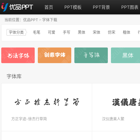
首页
PPT模板
PPT背景
PPT图表
当前位置：
优品PPT
字体下载
>
字体分类
毛笔
可爱
手写
黑体
宋体
仿宋
楷体
字体库
方正字迹-徐杰行草简
汉仪唐美人繁