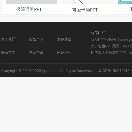
优品PPT
关于我们
版权声明
意见建议
优品PPT模板网（www.
站。包括PPT图表、PPT
联系方式
友链申请
网站地图
国内最大最权威的PPT下
Copyright © 2015-2023 ypppt.com All Rights Reserved.
津ICP备15001961号