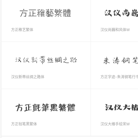
方正稚艺繁体
汉仪尚巍和风体W
汉仪新蒂丝绸之路体
方正字迹-朱涛钢笔行
方正毡笔黑繁体
汉仪大椿手绘宋W