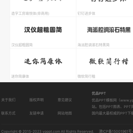
造字工房瑜悦体(非商用)
钉钉进步体
汉仪超粗圆简
海派腔调滚石特黑简
迷你简康体
微软简行楷
优品PPT
关于我们
版权声明
意见建议
优品PPT模板网（www.
站。包括PPT图表、PPT
联系方式
友链申请
网站地图
国内最大最权威的PPT下
Copyright © 2015-2023 ypppt.com All Rights Reserved.
津ICP备15001961号