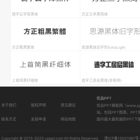
锐字云字库黑体
方正兰亭黑简体
方正粗黑繁体
思源黑体旧字形ExtraLight
上首简黑纤细体
造字工房启黑体(非商用)
优品PPT
关于我们
版权声明
意见建议
优品PPT模板网（www.
站。包括PPT图表、PPT
联系方式
友链申请
网站地图
国内最大最权威的PPT下
Copyright © 2015-2023 ypppt.com All Rights Reserved.
津ICP备15001961号