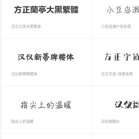
方正兰亭大黑繁体
小豆岛濑户风车简
汉仪新蒂牌楼体
方正字迹-快意体简
指尖上的温暖
汉仪拙楷W