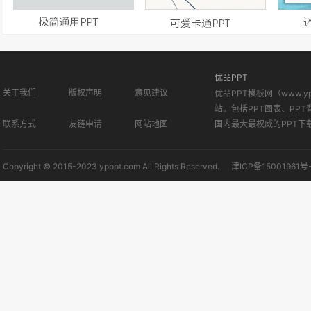
优品PPT
关于我们
版权声明
意见建议
优品PPT模板网（www.
站。包括PPT图表、PPT
联系方式
友链申请
网站地图
国内最大最权威的PPT下
Copyright © 2015-2023 ypppt.com All Rights Reserved.
津ICP备15001961号