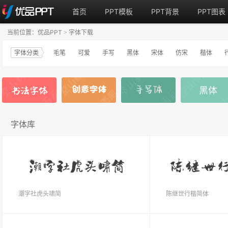
首页
PPT模板
PPT背景
PPT图表
当前位置：
优品PPT
字体下载
>
字体分类
毛笔
可爱
手写
黑体
宋体
仿宋
楷体
字体库
潮字社虎头啸简
陈继世行楷简体