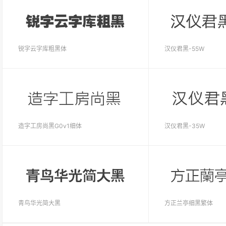
锐字云字库粗黑体
汉仪君黑-55W
造字工房尚黑G0v1细体
汉仪君黑-35W
青鸟华光简大黑
方正兰亭细黑繁体