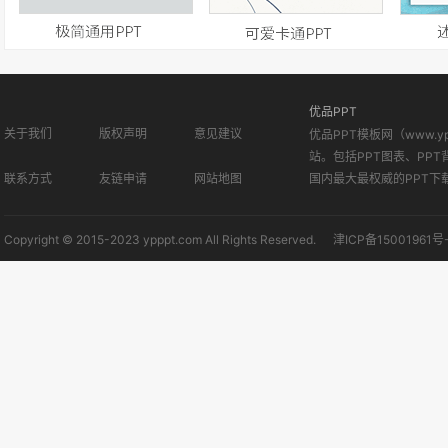
优品PPT
关于我们
版权声明
意见建议
优品PPT模板网（www.
站。包括PPT图表、PPT
联系方式
友链申请
网站地图
国内最大最权威的PPT下
Copyright © 2015-2023 ypppt.com All Rights Reserved.
津ICP备15001961号