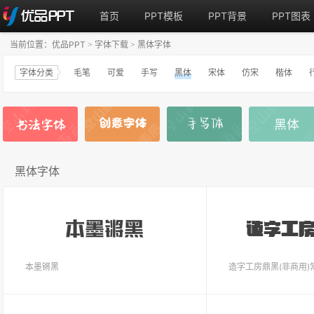
首页
PPT模板
PPT背景
PPT图表
当前位置：
优品PPT
字体下载
黑体字体
>
>
字体分类
毛笔
可爱
手写
黑体
宋体
仿宋
楷体
黑体字体
本墨锵黑
造字工房鼎黑(非商用)