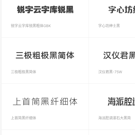
锐字云字库锐黑粗体GBK
字心坊绅士黑
三极粗极黑简体
汉仪君黑-75W
上首简黑纤细体
海派腔调滚石大黑简