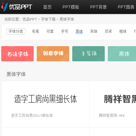
首页
PPT模板
PPT背景
PPT图表
当前位置：
优品PPT
字体下载
黑体字体
>
>
字体分类
毛笔
可爱
手写
黑体
宋体
仿宋
楷体
黑体字体
造字工房尚黑G0v1细长体
腾祥智黑简-W4