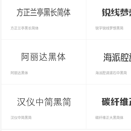
方正兰亭黑长简体
锐字锐线梦想黑简
阿丽达黑体
海派腔调滚石中黑简
汉仪中简黑简
碳纤维正大黑简体