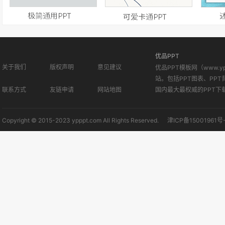
优品PPT
关于我们
版权声明
意见建议
优品PPT模板网（www.
站。包括PPT图表、PPT
联系方式
友链申请
网站地图
国内最大最权威的PPT下
Copyright © 2015-2023 ypppt.com All Rights Reserved.
津ICP备15001961号