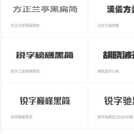
方正兰亭黑扁简体
汉仪方叠体繁
锐字工房磅礴黑简
胡晓波开心体
锐字巅峰黑简
锐字驰黑武汉N95中粗