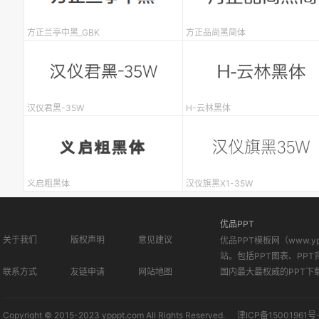
方正兰亭中黑_GBK
方正品尚黑简体
汉仪君黑-35W
H-云林黑体
义启粗黑体
汉仪旗黑X1-35W
优品PPT
关于我们
版权声明
意见建议
优品PPT模板网（www.
站。包括PPT图表、PPT
联系方式
友链申请
网站地图
国内最大最权威的PPT下
Copyright © 2015-2023 ypppt.com All Rights Reserved.
津ICP备15001961号