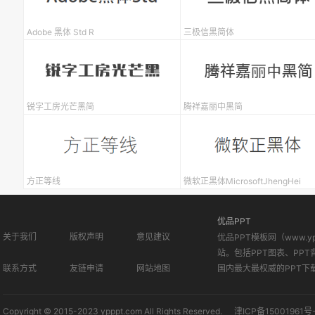
Adobe 黑体 Std R
三极信黑简体
锐字工房光芒黑简
腾祥嘉丽中黑简
方正等线
微软正黑体MicrosoftJhengHei
优品PPT
关于我们
版权声明
意见建议
优品PPT模板网（www.
站。包括PPT图表、PPT
联系方式
友链申请
网站地图
国内最大最权威的PPT下
Copyright © 2015-2023 ypppt.com All Rights Reserved.
津ICP备15001961号