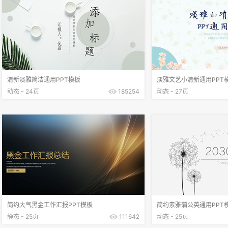
清新淡雅简洁通用PPT模板
淡雅文艺小清新通用PPT
动态 - 24页
185254
动态 - 27页
简约大气黑金工作汇报PPT模板
简约素雅蒲公英通用PPT
静态 - 25页
111642
动态 - 25页