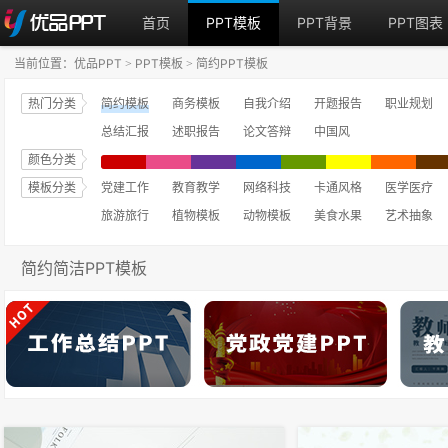
首页
PPT模板
PPT背景
PPT图表
当前位置：
优品PPT
PPT模板
简约PPT模板
>
>
热门分类
简约模板
商务模板
自我介绍
开题报告
职业规划
总结汇报
述职报告
论文答辩
中国风
颜色分类
模板分类
党建工作
教育教学
网络科技
卡通风格
医学医疗
旅游旅行
植物模板
动物模板
美食水果
艺术抽象
简约简洁PPT模板