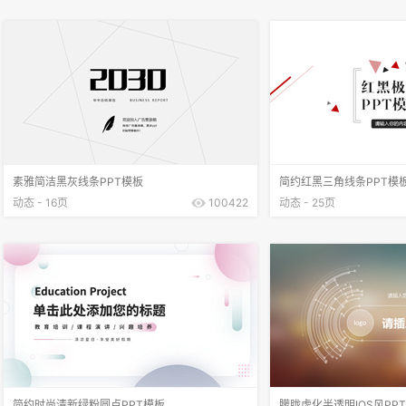
素雅简洁黑灰线条PPT模板
简约红黑三角线条PPT模
动态 - 16页
100422
动态 - 25页
简约时尚清新绿粉圆点PPT模板
朦胧虚化半透明IOS风PP