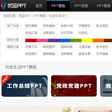
首页
PPT模板
PPT背景
PPT图表
当前位置：
优品PPT
PPT模板
社会生活PPT
>
>
热门分类
简约模板
商务模板
自我介绍
开题报告
职业规划
总结汇报
述职报告
论文答辩
中国风
颜色分类
模板分类
党建工作
教育教学
网络科技
卡通风格
医学医疗
旅游旅行
植物模板
动物模板
美食水果
艺术抽象
社会生活PPT模板