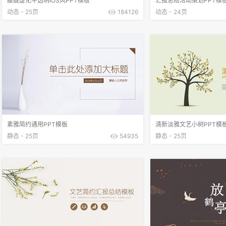
朦胧虚化半透明IOS风PPT模板
汇报总结活动策划PPT模
动态 - 25页
184126
动态 - 24页
素雅简约通用PPT模板
清新淡雅文艺小树PPT模
静态 - 25页
54935
静态 - 25页