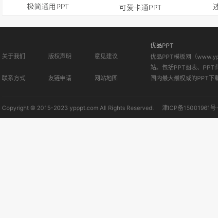
优品PPT
关于我们
版权声明
意见建议
优品PPT模板网（www.
站。包括PPT图表、PPT
联系方式
友链申请
网站地图
国内最大最权威的PPT下
Copyright © 2015-2023 ypppt.com All Rights Reserved.
津ICP备15001961号