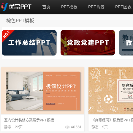
首页
PPT模板
PPT背景
PPT图表
棕色PPT模板
室内设计装修方案展示PPT模板
《刻意练习》读后感PPT
静态 - 22页
40561
静态 - 9页