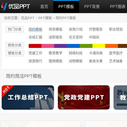
首页
PPT模板
PPT背景
PPT图表
当前位置：
优品PPT
PPT模板
简约PPT模板
>
>
热门分类
简约模板
商务模板
自我介绍
开题报告
职业规划
总结汇报
述职报告
论文答辩
中国风
颜色分类
模板分类
党建工作
教育教学
网络科技
卡通风格
医学医疗
旅游旅行
植物模板
动物模板
美食水果
艺术抽象
简约简洁PPT模板