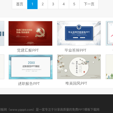
首页
1
2
3
4
5
下一页
模板网（www.ypppt.com）是一家专注于分享高质量的免费PPT模板下载网