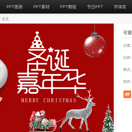
PPT图表
PPT素材
PPT教程
节日PPT
字体库
正文
>
可爱
分类
比例
格式
软件