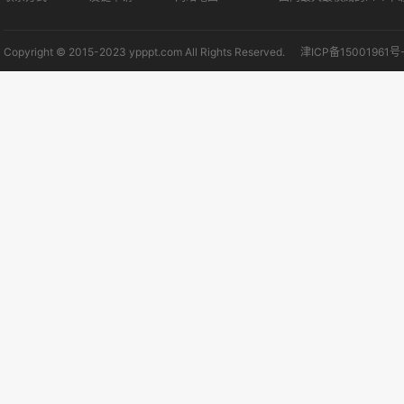
Copyright © 2015-2023 ypppt.com All Rights Reserved.
津ICP备15001961号