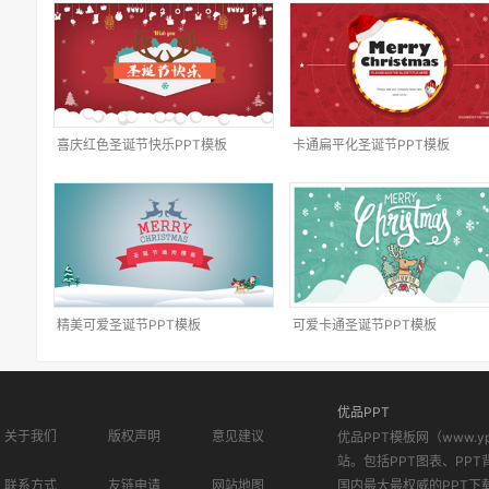
喜庆红色圣诞节快乐PPT模板
卡通扁平化圣诞节PPT模板
精美可爱圣诞节PPT模板
可爱卡通圣诞节PPT模板
优品PPT
关于我们
版权声明
意见建议
优品PPT模板网（www.
站。包括PPT图表、PPT
联系方式
友链申请
网站地图
国内最大最权威的PPT下