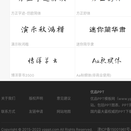
方正字迹-仿欧简体
方正舒体
演示秋鸿楷
迷你简华隶
博洋草书3500
Aa秋螟体(非商业使用)
优品PPT
关于我们
版权声明
意见建议
优品PPT模板网（www.
站。包括PPT图表、PPT
联系方式
友链申请
网站地图
国内最大最权威的PPT下
Copyright © 2015-2023 ypppt.com All Rights Reserved.
津ICP备15001961号