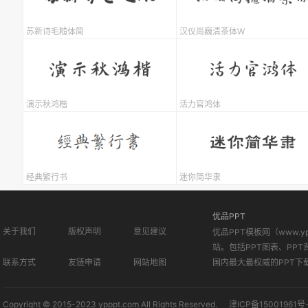
苏新诗毛糙体简
汉仪尚巍清茶体W
演示秋鸿楷
活力官鸿体
经典繁行书
迷你简华隶
优品PPT
关于我们
版权声明
意见建议
优品PPT模板网（www.
站。包括PPT图表、PPT
联系方式
友链申请
网站地图
国内最大最权威的PPT下
Copyright © 2015-2023 ypppt.com All Rights Reserved.
津ICP备15001961号